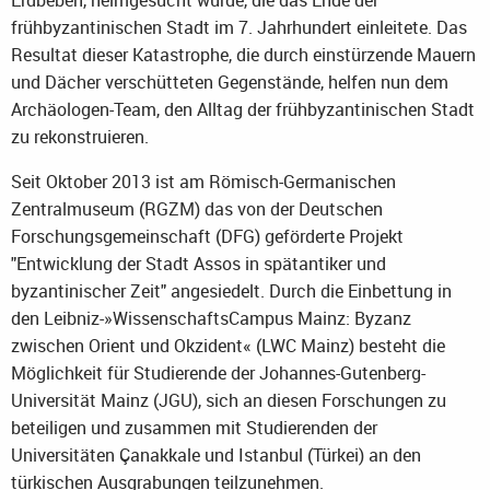
Erdbeben, heimgesucht wurde, die das Ende der
frühbyzantinischen Stadt im 7. Jahrhundert einleitete. Das
Resultat dieser Katastrophe, die durch einstürzende Mauern
und Dächer verschütteten Gegenstände, helfen nun dem
Archäologen-Team, den Alltag der frühbyzantinischen Stadt
zu rekonstruieren.
Seit Oktober 2013 ist am Römisch-Germanischen
Zentralmuseum (RGZM) das von der Deutschen
Forschungsgemeinschaft (DFG) geförderte Projekt
"Entwicklung der Stadt Assos in spätantiker und
byzantinischer Zeit" angesiedelt. Durch die Einbettung in
den Leibniz-»WissenschaftsCampus Mainz: Byzanz
zwischen Orient und Okzident« (LWC Mainz) besteht die
Möglichkeit für Studierende der Johannes-Gutenberg-
Universität Mainz (JGU), sich an diesen Forschungen zu
beteiligen und zusammen mit Studierenden der
Universitäten Çanakkale und Istanbul (Türkei) an den
türkischen Ausgrabungen teilzunehmen.