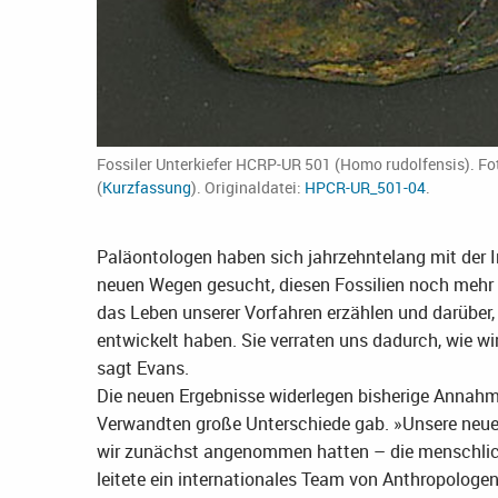
Fossiler Unterkiefer HCRP-UR 501 (Homo rudolfensis). Fo
(
Kurzfassung
). Originaldatei:
HPCR-UR_501-04
.
Paläontologen haben sich jahrzehntelang mit der 
neuen Wegen gesucht, diesen Fossilien noch mehr 
das Leben unserer Vorfahren erzählen und darüber, 
entwickelt haben. Sie verraten uns dadurch, wie w
sagt Evans.
Die neuen Ergebnisse widerlegen bisherige Annahme
Verwandten große Unterschiede gab. »Unsere neue St
wir zunächst angenommen hatten – die menschliche
leitete ein internationales Team von Anthropologe