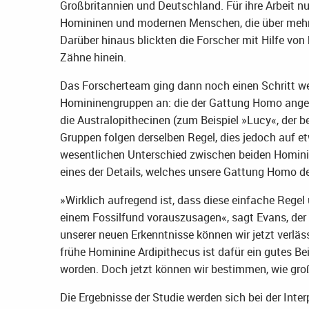
Großbritannien und Deutschland. Für ihre Arbeit n
Homininen und modernen Menschen, die über meh
Darüber hinaus blickten die Forscher mit Hilfe von
Zähne hinein.
Das Forscherteam ging dann noch einen Schritt we
Homininengruppen an: die der Gattung Homo angehö
die Australopithecinen (zum Beispiel »Lucy«, der 
Gruppen folgen derselben Regel, dies jedoch auf e
wesentlichen Unterschied zwischen beiden Hominin
eines der Details, welches unsere Gattung Homo def
»Wirklich aufregend ist, dass diese einfache Regel
einem Fossilfund vorauszusagen«, sagt Evans, der
unserer neuen Erkenntnisse können wir jetzt verläs
frühe Hominine Ardipithecus ist dafür ein gutes B
worden. Doch jetzt können wir bestimmen, wie groß
Die Ergebnisse der Studie werden sich bei der Inter