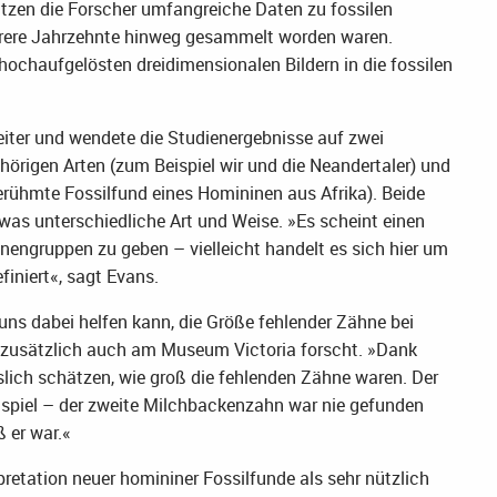
utzen die Forscher umfangreiche Daten zu fossilen
rere Jahrzehnte hinweg gesammelt worden waren.
 hochaufgelösten dreidimensionalen Bildern in die fossilen
iter und wendete die Studienergebnisse auf zwei
rigen Arten (zum Beispiel wir und die Neandertaler) und
berühmte Fossilfund eines Homininen aus Afrika). Beide
twas unterschiedliche Art und Weise. »Es scheint einen
engruppen zu geben – vielleicht handelt es sich hier um
iniert«, sagt Evans.
 uns dabei helfen kann, die Größe fehlender Zähne bei
 zusätzlich auch am Museum Victoria forscht. »Dank
slich schätzen, wie groß die fehlenden Zähne waren. Der
eispiel – der zweite Milchbackenzahn war nie gefunden
 er war.«
pretation neuer homininer Fossilfunde als sehr nützlich