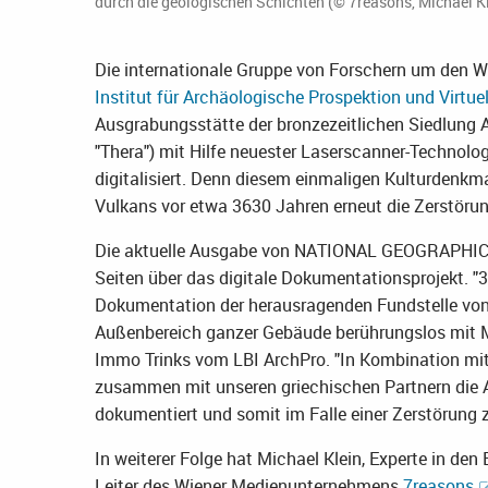
durch die geologischen Schichten (© 7reasons, Michael K
Die internationale Gruppe von Forschern um den W
Institut für Archäologische Prospektion und Virtue
Ausgrabungsstätte der bronzezeitlichen Siedlung Ak
"Thera") mit Hilfe neuester Laserscanner-Techno
digitalisiert. Denn diesem einmaligen Kulturdenk
Vulkans vor etwa 3630 Jahren erneut die Zerstörun
Die aktuelle Ausgabe von NATIONAL GEOGRAPHIC D
Seiten über das digitale Dokumentationsprojekt. "
Dokumentation der herausragenden Fundstelle von A
Außenbereich ganzer Gebäude berührungslos mit Mill
Immo Trinks vom LBI ArchPro. "In Kombination m
zusammen mit unseren griechischen Partnern die A
dokumentiert und somit im Falle einer Zerstörung z
In weiterer Folge hat Michael Klein, Experte in d
Leiter des Wiener Medienunternehmens
7reasons