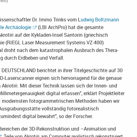
lein)
issenschaftler Dr. Immo Trinks vom L
udwig Boltzmann
lle Archäologie
(LBI ArchPro) hat die gesamte
rotiri auf der Kykladen-Insel Santorin (griechisch
logie (RIEGL Laser Measurement Systems VZ-400)
mal droht nach dem katastrophalen Ausbruch des Thera-
g durch Erdbeben und Verfall.
EUTSCHLAND berichtet in ihrer Titelgeschichte auf 30
3D-Laserscanner eignen sich hervorragend für die genaue
krotiri. Mit dieser Technik lassen sich der Innen- und
imetergenauigkeit digital erfassen", erklärt Projektleiter
it modernsten fotogrammetrischen Methoden haben wir
usgrabungsstätte vollständig fotorealistisch
umindest digital bewahrt", so der Forscher.
en Bereichen der 3D-Rekonstruktion und –Animation und
, Teile von Akrotiri am Computer realistisch rekonstruiert.