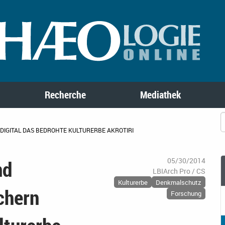
Recherche
Mediathek
DIGITAL DAS BEDROHTE KULTURERBE AKROTIRI
nd
05/30/2014
LBIArch Pro / CS
Kulturerbe
Denkmalschutz
chern
Forschung