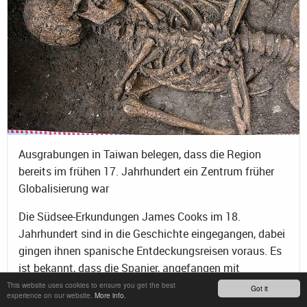
Ausgrabungen in Taiwan belegen, dass die Region
bereits im frühen 17. Jahrhundert ein Zentrum früher
Globalisierung war
Die Südsee-Erkundungen James Cooks im 18.
Jahrhundert sind in die Geschichte eingegangen, dabei
gingen ihnen spanische Entdeckungsreisen voraus. Es
ist bekannt, dass die Spanier, angefangen mit
Ferdinand Magellan im Jahre 1521, den pazifischen
This website uses cookies to ensure you get the best
Got it
experience on our website.
More info.
Raum bereits im 16. und 17. Jahrhundert erkundeten.