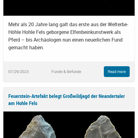
Mehr als 20 Jahre lang galt das erste aus der Welterbe-
Höhle Hohle Fels geborgene Elfenbeinkunstwerk als
Pferd – bis Archäologen nun einen neuerlichen Fund
gemacht haben.
07/29/2023
Funde & Befunde
Read more
Feuerstein-Artefakt belegt Großwildjagd der Neandertaler
am Hohle Fels