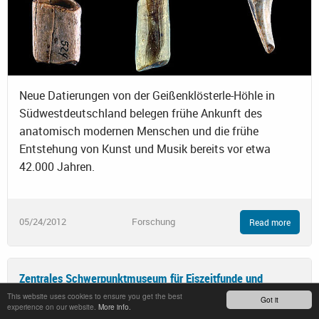
Neue Datierungen von der Geißenklösterle-Höhle in
Südwestdeutschland belegen frühe Ankunft des
anatomisch modernen Menschen und die frühe
Entstehung von Kunst und Musik bereits vor etwa
42.000 Jahren.
05/24/2012
Forschung
Read more
Zentrales Schwerpunktmuseum für Eiszeitfunde und
Archäopark auf der Schwäbischen Alb geplant
This website uses cookies to ensure you get the best
Got it
experience on our website.
More info.