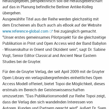
herausgegeben, perspektivisch soll die Herausgeberschaft
auf das in Planung befindliche Berliner Antike-Kolleg
übergehen.
Ausgewählte Titel aus der Reihe werden gleichzeitig mit
dem Erscheinen als Buch auch als eBook auf der Website
www.reference-global.com
frei zugänglich gemacht.
"Unser erstes gemeinsames Pilotprojekt für die gleichzeitige
Publikation in Print und Open Access wird der Band Babylon
- Wissenskultur in Orient und Okzident sein", sagt Dr. Sabine
Vogt, Senior Editor Classical and Ancient Near Eastern
Studies bei de Gruyter.
Für den de Gruyter Verlag, der seit April 2009 mit de Gruyter
Open Library ein verlagsübergreifendes einheitliches Open
Access Modell offeriert, bietet Topoi die Möglichkeit, dieses
erstmals im Bereich der Geisteswissenschaften
umzusetzen. "Das Publikationsmodell zur Reihe Topoi zeigt,
dass der Verlag den sich wandelnden Interessen von
Autoren, Kunden und Partnern gerecht wird", äußert Dr. Sven