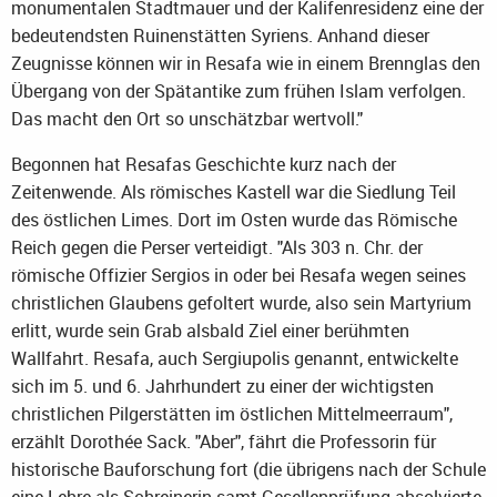
monumentalen Stadtmauer und der Kalifenresidenz eine der
bedeutendsten Ruinenstätten Syriens. Anhand dieser
Zeugnisse können wir in Resafa wie in einem Brennglas den
Übergang von der Spätantike zum frühen Islam verfolgen.
Das macht den Ort so unschätzbar wertvoll."
Begonnen hat Resafas Geschichte kurz nach der
Zeitenwende. Als römisches Kastell war die Siedlung Teil
des östlichen Limes. Dort im Osten wurde das Römische
Reich gegen die Perser verteidigt. "Als 303 n. Chr. der
römische Offizier Sergios in oder bei Resafa wegen seines
christlichen Glaubens gefoltert wurde, also sein Martyrium
erlitt, wurde sein Grab alsbald Ziel einer berühmten
Wallfahrt. Resafa, auch Sergiupolis genannt, entwickelte
sich im 5. und 6. Jahrhundert zu einer der wichtigsten
christlichen Pilgerstätten im östlichen Mittelmeerraum",
erzählt Dorothée Sack. "Aber", fährt die Professorin für
historische Bauforschung fort (die übrigens nach der Schule
eine Lehre als Schreinerin samt Gesellenprüfung absolvierte,