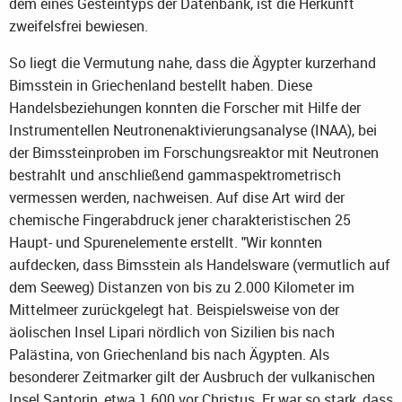
dem eines Gesteintyps der Datenbank, ist die Herkunft
zweifelsfrei bewiesen.
So liegt die Vermutung nahe, dass die Ägypter kurzerhand
Bimsstein in Griechenland bestellt haben. Diese
Handelsbeziehungen konnten die Forscher mit Hilfe der
Instrumentellen Neutronenaktivierungsanalyse (INAA), bei
der Bimssteinproben im Forschungsreaktor mit Neutronen
bestrahlt und anschließend gammaspektrometrisch
vermessen werden, nachweisen. Auf dise Art wird der
chemische Fingerabdruck jener charakteristischen 25
Haupt- und Spurenelemente erstellt. "Wir konnten
aufdecken, dass Bimsstein als Handelsware (vermutlich auf
dem Seeweg) Distanzen von bis zu 2.000 Kilometer im
Mittelmeer zurückgelegt hat. Beispielsweise von der
äolischen Insel Lipari nördlich von Sizilien bis nach
Palästina, von Griechenland bis nach Ägypten. Als
besonderer Zeitmarker gilt der Ausbruch der vulkanischen
Insel Santorin, etwa 1.600 vor Christus. Er war so stark, dass