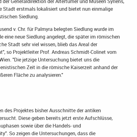
 der Generaldirektion der Altertümer und Museen Syriens,
 Stadt erstmals lokalisiert und bietet nun einmalige
istischen Siedlung.
usend v. Chr. für Palmyra belegten Siedlung wurde im
lle eine neue Siedlung angelegt, die später im römischen
e Stadt sehr viel wissen, blieb das Areal der
t", so Projektleiter Prof. Andreas Schmidt-Colinet vom
 Wien. "Die jetzige Untersuchung bietet uns die
lenistischen Zeit in die römische Kaiserzeit anhand der
ßeren Fläche zu analysieren."
 des Projektes bisher Ausschnitte der antiken
sucht. Diese geben bereits jetzt erste Aufschlüsse,
auphasen sowie über die Handels- und
ity". So zeigen die Untersuchungen, dass die