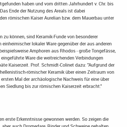
tgefunden haben und vom dritten Jahrhundert v. Chr. bis
 Das Ende der Nutzung des Areals ist dabei
 den römischen Kaiser Aurelian bzw. dem Mauerbau unter
n zu können, sind Keramik-Funde von besonderer
n einheimischer lokaler Ware gegenüber der aus anderen
beispielsweise Amphoren aus Rhodos - große Tongefässe,
ka eingeführte Ware die weitreichenden Verbindungen
äte Kaiserzeit. Prof. Schmidt-Colinet dazu: "Aufgrund der
 hellenistisch-römischer Keramik über einen Zeitraum von
 ersten Mal der archäologische Nachweis für eine über
en Siedlung bis zur römischen Kaiserzeit erbracht."
en erste Erkenntnisse gewonnen werden. So zeigen die
n, aber auch Dromedare, Rinder und Schweine gehalten