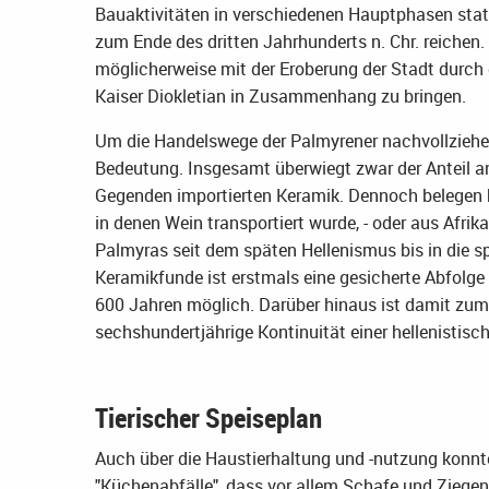
Bauaktivitäten in verschiedenen Hauptphasen stat
zum Ende des dritten Jahrhunderts n. Chr. reichen.
möglicherweise mit der Eroberung der Stadt durch
Kaiser Diokletian in Zusammenhang zu bringen.
Um die Handelswege der Palmyrener nachvollziehe
Bedeutung. Insgesamt überwiegt zwar der Anteil a
Gegenden importierten Keramik. Dennoch belegen 
in denen Wein transportiert wurde, - oder aus Afri
Palmyras seit dem späten Hellenismus bis in die sp
Keramikfunde ist erstmals eine gesicherte Abfolge
600 Jahren möglich. Darüber hinaus ist damit zum
sechshundertjährige Kontinuität einer hellenistisch
Tierischer Speiseplan
Auch über die Haustierhaltung und -nutzung konnt
"Küchenabfälle", dass vor allem Schafe und Ziege