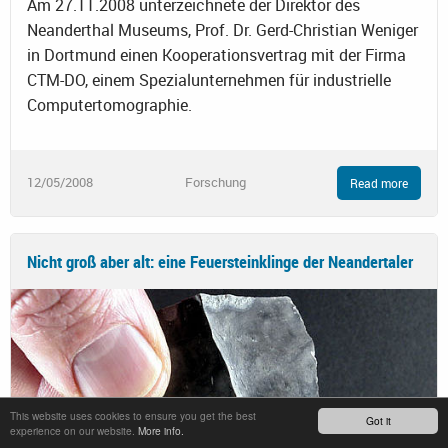
Am 27.11.2008 unterzeichnete der Direktor des
Neanderthal Museums, Prof. Dr. Gerd-Christian Weniger
in Dortmund einen Kooperationsvertrag mit der Firma
CTM-DO, einem Spezialunternehmen für industrielle
Computertomographie.
12/05/2008
Forschung
Read more
Nicht groß aber alt: eine Feuersteinklinge der Neandertaler
This website uses cookies to ensure you get the best
Got it
experience on our website.
More info.