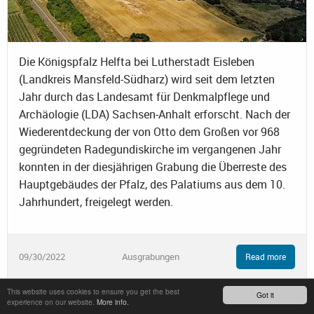
Die Königspfalz Helfta bei Lutherstadt Eisleben
(Landkreis Mansfeld-Südharz) wird seit dem letzten
Jahr durch das Landesamt für Denkmalpflege und
Archäologie (LDA) Sachsen-Anhalt erforscht. Nach der
Wiederentdeckung der von Otto dem Großen vor 968
gegründeten Radegundiskirche im vergangenen Jahr
konnten in der diesjährigen Grabung die Überreste des
Hauptgebäudes der Pfalz, des Palatiums aus dem 10.
Jahrhundert, freigelegt werden.
09/30/2022
Ausgrabungen
Read more
This website uses cookies to ensure you get the best
Got it
experience on our website.
More info.
Forschungen in der größten ottonischen Burg Sachsen-