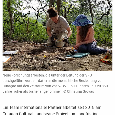
Neue Forschungsarbeiten, die unter der Leitung der SFU
durchgeführt wurden, datieren die menschliche Besiedlung von
Curaçao auf den Zeitraum von vor 5735 - 5600 Jahren - bis zu 850
Jahre früher als bisher angenommen. © Christina Giovas
Ein Team internationaler Partner arbeitet seit 2018 am
Curaçao Cultural Landscape Project, um langfristige