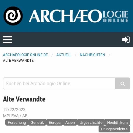
ARCHAEOLOGIE-ONLINE.DE
AKTUELL
NACHRICHTEN
ALTE VERWANDTE
Alte Verwandte
12/22/2023
MPI EVA / AB
Forschung
Genetik
Europa
Asien
Urgeschichte
Neolithikum
Frühgeschichte