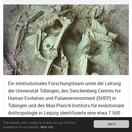
Ein internationales Forschungsteam unter der Leitung
der Universität Tübingen, des Senckenberg Centres for
Human Evolution and Palaeoenvironment (SHEP) in
Tübingen und des Max-Planck-Instituts für evolutionäre
Anthropologie in Leipzig identifizierte eine etwa 7.500
Jahre alte und bisher unbekannte Population im
This website uses cookies to ensure you get the best
Got it
zentralasiatischen Altai, an der es belegen konnte, dass
experience on our website.
More info.