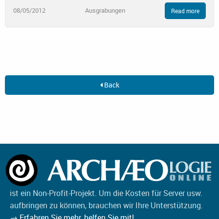
08/05/2012
Ausgrabungen
Read more
Back
ist ein Non-Profit-Projekt. Um die Kosten für Server usw.
aufbringen zu können, brauchen wir Ihre Unterstützung.
→ Erfahren Sie mehr, helfen Sie mit!