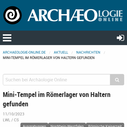
ARCHAEOLOGIE-ONLINE.DE
AKTUELL
NACHRICHTEN
MINI-TEMPEL IM RÖMERLAGER VON HALTERN GEFUNDEN
Mini-Tempel im Römerlager von Haltern
gefunden
11/10/2023
LWL / CS
Ausgrabungen
Nordrhein-Westfalen
Römische Kaiserzeit