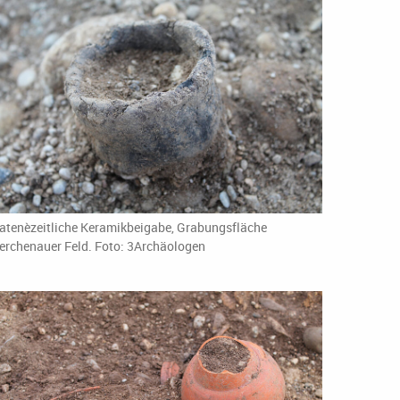
atenèzeitliche Keramikbeigabe, Grabungsfläche
erchenauer Feld. Foto: 3Archäologen