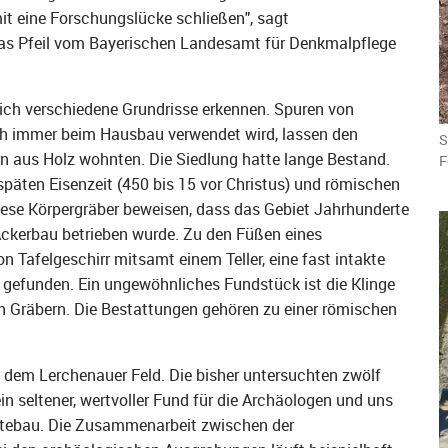
it eine Forschungslücke schließen", sagt
hias Pfeil vom Bayerischen Landesamt für Denkmalpflege
sich verschiedene Grundrisse erkennen. Spuren von
ch immer beim Hausbau verwendet wird, lassen den
S
n aus Holz wohnten. Die Siedlung hatte lange Bestand.
F
päten Eisenzeit (450 bis 15 vor Christus) und römischen
 Diese Körpergräber beweisen, dass das Gebiet Jahrhunderte
ckerbau betrieben wurde. Zu den Füßen eines
n Tafelgeschirr mitsamt einem Teller, eine fast intakte
 gefunden. Ein ungewöhnliches Fundstück ist die Klinge
n in Gräbern. Die Bestattungen gehören zu einer römischen
 dem Lerchenauer Feld. Die bisher untersuchten zwölf
ein seltener, wertvoller Fund für die Archäologen und uns
dtebau. Die Zusammenarbeit zwischen der