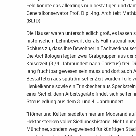
Feld konnte das allerdings nun bestätigen und dam
Generalkonservator Prof. Dipl.-Ing. Architekt Mat
(BLfD).
Die Häuser waren unterschiedlich groß, es lassen 
historischem Lehmbewurf, der als Füllmaterial no
Schluss zu, dass ihre Bewohner in Fachwerkhäuser
Die Archäologen legten zwei Grabgruppen aus der s
Kaiserzeit (3./4. Jahrhundert nach Christus) frei.
lang fruchtbar gewesen sein muss und dort auch A
Bestatteten aus spätrömischer Zeit wurden Teile vo
Henkelkanne sowie ein Trinkbecher aus Speckstein
einer Sichel, denn Arbeitsgeräte findet sich selte
Streusiedlung aus dem 3. und 4. Jahrhundert.
"Römer und Kelten siedelten hier am Moosrand auf
Hektar stecken voller Siedlungshistorie. Nicht nur 
Münchner, sondern wegweisend für künftigen Stä