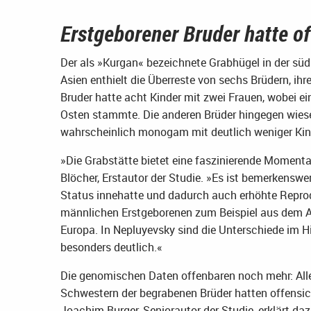
Erstgeborener Bruder hatte o
Der als »Kurgan« bezeichnete Grabhügel in der sü
Asien enthielt die Überreste von sechs Brüdern, ihr
Bruder hatte acht Kinder mit zwei Frauen, wobei e
Osten stammte. Die anderen Brüder hingegen wies
wahrscheinlich monogam mit deutlich weniger Kin
»Die Grabstätte bietet eine faszinierende Momentau
Blöcher, Erstautor der Studie. »Es ist bemerkenswe
Status innehatte und dadurch auch erhöhte Repro
männlichen Erstgeborenen zum Beispiel aus dem Al
Europa. In Nepluyevsky sind die Unterschiede im 
besonders deutlich.«
Die genomischen Daten offenbaren noch mehr: All
Schwestern der begrabenen Brüder hatten offensich
Joachim Burger, Seniorautor der Studie, erklärt dazu