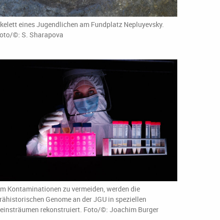
kelett eines Jugendlichen am Fundplatz Nepluyevsky.
oto/©: S. Sharapova
m Kontaminationen zu vermeiden, werden die
rähistorischen Genome an der JGU in speziellen
einsträumen rekonstruiert. Foto/©: Joachim Burger