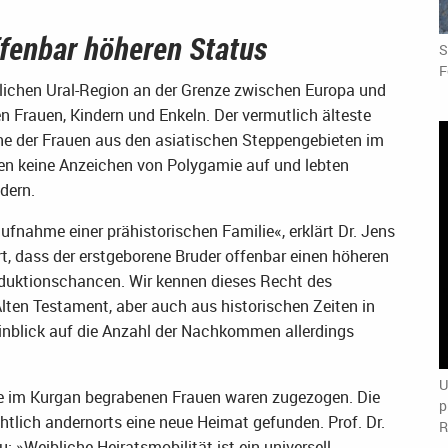
ffenbar höheren Status
S
F
dlichen Ural-Region an der Grenze zwischen Europa und
en Frauen, Kindern und Enkeln. Der vermutlich älteste
ine der Frauen aus den asiatischen Steppengebieten im
en keine Anzeichen von Polygamie auf und lebten
dern.
fnahme einer prähistorischen Familie«, erklärt Dr. Jens
rt, dass der erstgeborene Bruder offenbar einen höheren
duktionschancen. Wir kennen dieses Recht des
ten Testament, aber auch aus historischen Zeiten in
Hinblick auf die Anzahl der Nachkommen allerdings
U
e im Kurgan begrabenen Frauen waren zugezogen. Die
p
tlich andernorts eine neue Heimat gefunden. Prof. Dr.
R
: »Weibliche Heiratsmobilität ist ein universell