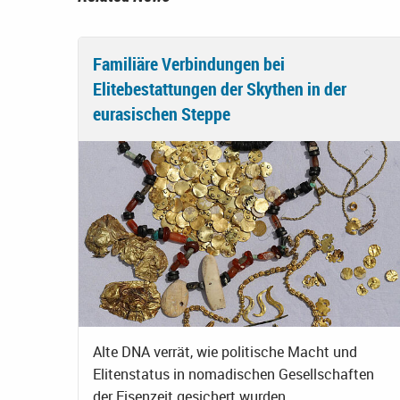
Familiäre Verbindungen bei
Elitebestattungen der Skythen in der
eurasischen Steppe
Alte DNA verrät, wie politische Macht und
Elitenstatus in nomadischen Gesellschaften
der Eisenzeit gesichert wurden.