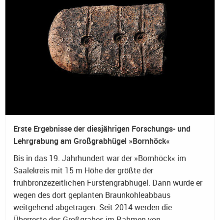
Erste Ergebnisse der diesjährigen Forschungs- und
Lehrgrabung am Großgrabhügel »Bornhöck«
Bis in das 19. Jahrhundert war der »Bornhöck« im
Saalekreis mit 15 m Höhe der größte der
frühbronzezeitlichen Fürstengrabhügel. Dann wurde er
wegen des dort geplanten Braunkohleabbaus
weitgehend abgetragen. Seit 2014 werden die
Überreste des Großgrabes im Rahmen von