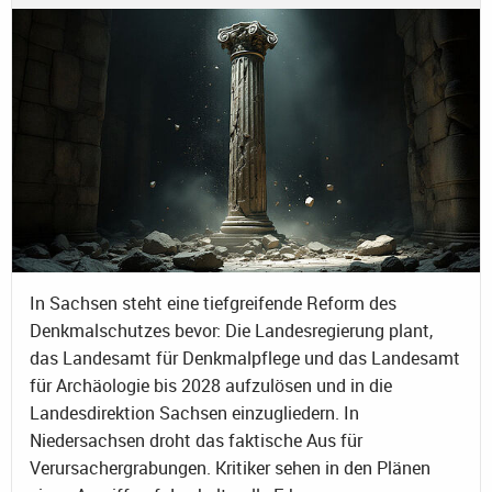
In Sachsen steht eine tiefgreifende Reform des
Denkmalschutzes bevor: Die Landesregierung plant,
das Landesamt für Denkmalpflege und das Landesamt
für Archäologie bis 2028 aufzulösen und in die
Landesdirektion Sachsen einzugliedern. In
Niedersachsen droht das faktische Aus für
Verursachergrabungen. Kritiker sehen in den Plänen