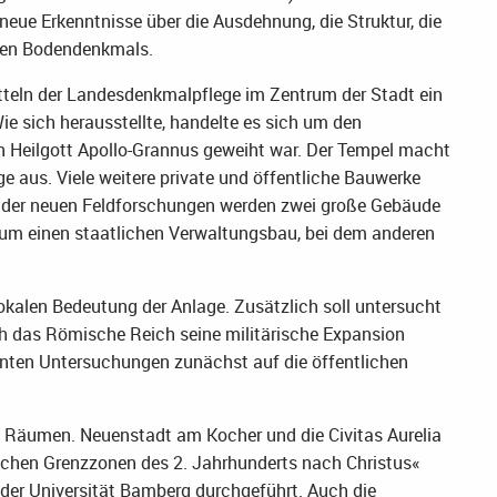
eue Erkenntnisse über die Ausdehnung, die Struktur, die
den Bodendenkmals.
itteln der Landesdenkmalpflege im Zentrum der Stadt ein
e sich herausstellte, handelte es sich um den
n Heilgott Apollo-Grannus geweiht war. Der Tempel macht
ge aus. Viele weitere private und öffentliche Bauwerke
 der neuen Feldforschungen werden zwei große Gebäude
h um einen staatlichen Verwaltungsbau, bei dem anderen
 lokalen Bedeutung der Anlage. Zusätzlich soll untersucht
h das Römische Reich seine militärische Expansion
lanten Untersuchungen zunächst auf die öffentlichen
n Räumen. Neuenstadt am Kocher und die Civitas Aurelia
ischen Grenzzonen des 2. Jahrhunderts nach Christus«
der Universität Bamberg durchgeführt. Auch die