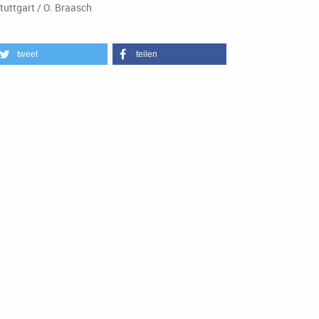
tuttgart / O. Braasch
tweet
teilen