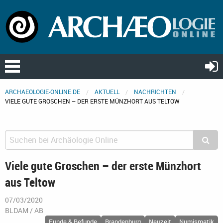
ARCHAEOLOGIE-ONLINE.DE
AKTUELL
NACHRICHTEN
VIELE GUTE GROSCHEN – DER ERSTE MÜNZHORT AUS TELTOW
Viele gute Groschen – der erste Münzhort
aus Teltow
07/03/2020
BLDAM / AB
Funde & Befunde
Brandenburg
Neuzeit
Numismatik