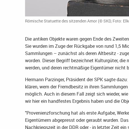
Römische Statuette des sitzenden Amor (© SKD, Foto: Elke
Die antiken Objekte waren gegen Ende des Zweiten 
Sie wurden im Zuge der Rückgabe von rund 1,5 Mio
Sammlungen – zunächst als deren Altbesitz - zuge
worden. Dieser Begriff bezeichnet Kulturgüter, die 
werden, und deren rechtmäßige Eigentümer nicht b
Hermann Parzinger, Präsident der SPK sagte dazu: "
klären, wem der Fremdbesitz in ihren Sammlungen j
möglich. Auch in diesem Fall zeigt sich wieder, wie
wir hier ein handfestes Ergebnis haben und die Obj
"Provenienzforschung hat als erste Aufgabe, Werke 
Eigentümern abgepresst oder geraubt wurden. Das b
Nachkriegszeit in der DDR oder - in letzter Zeit ei