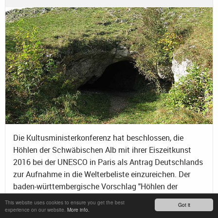
Die Kultusministerkonferenz hat beschlossen, die
Höhlen der Schwäbischen Alb mit ihrer Eiszeitkunst
2016 bei der UNESCO in Paris als Antrag Deutschlands
zur Aufnahme in die Welterbeliste einzureichen. Der
baden-württembergische Vorschlag "Höhlen der
ältesten Eiszeitkuns"“ ist nun in die sogenannte
This website uses cookies to ensure you get the best
Got it
deutsche Tentativliste aufgenommen worden. Auf
experience on our website.
More info.