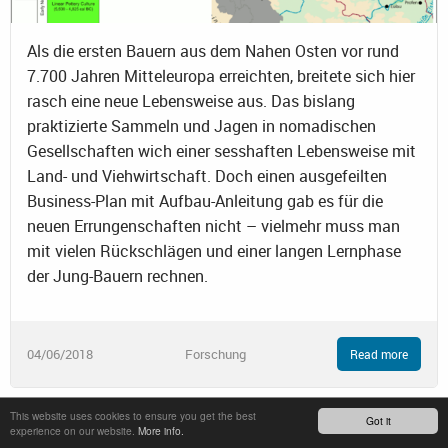
Als die ersten Bauern aus dem Nahen Osten vor rund
7.700 Jahren Mitteleuropa erreichten, breitete sich hier
rasch eine neue Lebensweise aus. Das bislang
praktizierte Sammeln und Jagen in nomadischen
Gesellschaften wich einer sesshaften Lebensweise mit
Land- und Viehwirtschaft. Doch einen ausgefeilten
Business-Plan mit Aufbau-Anleitung gab es für die
neuen Errungenschaften nicht – vielmehr muss man
mit vielen Rückschlägen und einer langen Lernphase
der Jung-Bauern rechnen.
04/06/2018
Forschung
Read more
This website uses cookies to ensure you get the best
Got it
Nomaden setzten Nahrungsmitteltrends entlang der
experience on our website.
More info.