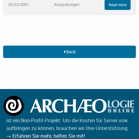
05/22/2001
Ausgrabungen
Read more
Back
ist ein Non-Profit-Projekt. Um die Kosten für Server usw.
aufbringen zu können, brauchen wir Ihre Unterstützung.
→ Erfahren Sie mehr, helfen Sie mit!