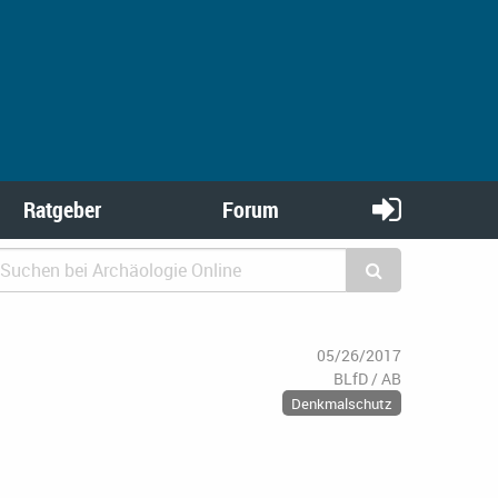
Ratgeber
Forum
05/26/2017
BLfD / AB
Denkmalschutz