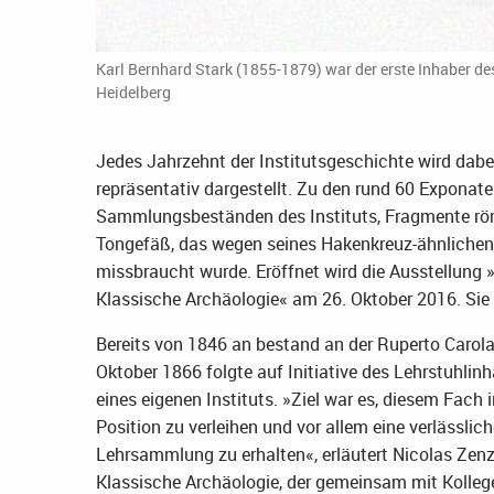
Karl Bernhard Stark (1855-1879) war der erste Inhaber de
Heidelberg
Jedes Jahrzehnt der Institutsgeschichte wird dab
repräsentativ dargestellt. Zu den rund 60 Expona
Sammlungsbeständen des Instituts, Fragmente röm
Tongefäß, das wegen seines Hakenkreuz-ähnlichen 
missbraucht wurde. Eröffnet wird die Ausstellung »
Klassische Archäologie« am 26. Oktober 2016. Sie w
Bereits von 1846 an bestand an der Ruperto Carol
Oktober 1866 folgte auf Initiative des Lehrstuhlin
eines eigenen Instituts. »Ziel war es, diesem Fach
Position zu verleihen und vor allem eine verlässli
Lehrsammlung zu erhalten«, erläutert Nicolas Zenze
Klassische Archäologie, der gemeinsam mit Kollege