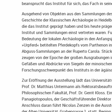
beansprucht das Institut für sich, das Fach in sei
Ausgehend von Objekten aus den Sammlungen des In
Geschichte der Klassischen Archäologie in Heidelb
die das Institut geprägt haben und bis heute präge
Institut und Sammlungen einst vertreten waren. F
Bedeutung der lokalen Archäologie in den Anfangsj
»Urpferd« betitelten Pferdekopfs vom Parthenon in
Abguss-Sammlungen an der Ruperto Carola. Stücke
zeugen von der Epoche der großen Ausgrabungen
Gefäßen und Abdrücke von Siegeln der minoischen 
Forschungsschwerpunkt des Instituts in der ägäisc
Zur Eröffnung der Ausstellung lädt das Universit
Prof. Dr. Matthias Untermann als Rektoratsbeauft
Philosophischen Fakultät, Prof. Dr. Gerrit Kloss. 
Panagiotopoulos, der Geschäftsführender Direktor d
Anschluss daran führt Nicolas Zenzen in die Ausste
der Alten Universität, Grabengasse 1, statt. Beginn