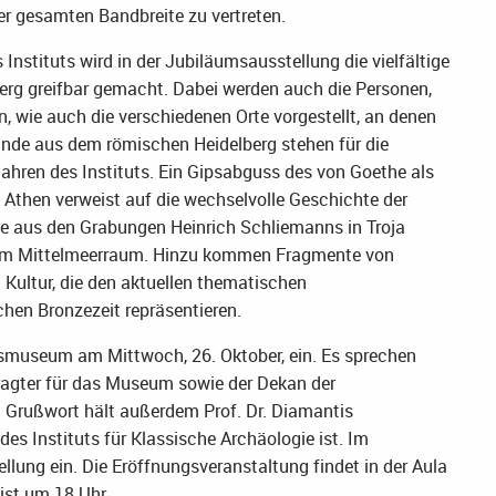
ner gesamten Bandbreite zu vertreten.
stituts wird in der Jubiläumsausstellung die vielfältige
erg greifbar gemacht. Dabei werden auch die Personen,
n, wie auch die verschiedenen Orte vorgestellt, an denen
unde aus dem römischen Heidelberg stehen für die
ahren des Instituts. Ein Gipsabguss des von Goethe als
 Athen verweist auf die wechselvolle Geschichte der
 aus den Grabungen Heinrich Schliemanns in Troja
 im Mittelmeerraum. Hinzu kommen Fragmente von
Kultur, die den aktuellen thematischen
hen Bronzezeit repräsentieren.
ätsmuseum am Mittwoch, 26. Oktober, ein. Es sprechen
ragter für das Museum sowie der Dekan der
Ein Grußwort hält außerdem Prof. Dr. Diamantis
es Instituts für Klassische Archäologie ist. Im
llung ein. Die Eröffnungsveranstaltung findet in der Aula
 ist um 18 Uhr.