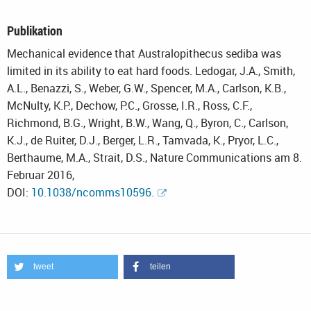
Publikation
Mechanical evidence that Australopithecus sediba was
limited in its ability to eat hard foods. Ledogar, J.A., Smith,
A.L., Benazzi, S., Weber, G.W., Spencer, M.A., Carlson, K.B.,
McNulty, K.P., Dechow, P.C., Grosse, I.R., Ross, C.F.,
Richmond, B.G., Wright, B.W., Wang, Q., Byron, C., Carlson,
K.J., de Ruiter, D.J., Berger, L.R., Tamvada, K., Pryor, L.C.,
Berthaume, M.A., Strait, D.S., Nature Communications am 8.
Februar 2016,
DOI:
10.1038/ncomms10596.
tweet
teilen