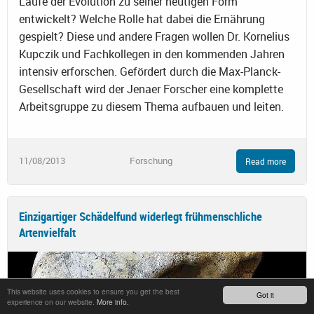
Laufe der Evolution zu seiner heutigen Form
entwickelt? Welche Rolle hat dabei die Ernährung
gespielt? Diese und andere Fragen wollen Dr. Kornelius
Kupczik und Fachkollegen in den kommenden Jahren
intensiv erforschen. Gefördert durch die Max-Planck-
Gesellschaft wird der Jenaer Forscher eine komplette
Arbeitsgruppe zu diesem Thema aufbauen und leiten.
11/08/2013
Forschung
Read more
Einzigartiger Schädelfund widerlegt frühmenschliche
Artenvielfalt
This website uses cookies to ensure you get the best
Got it
experience on our website.
More info.