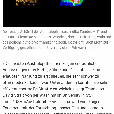
Der fossile Schädel des Australopithecus sediba Fundes MH1 und
ein Finite Elemente Modell des Schädels, das die Belastung während
des Beißens auf die Vormahlzähne zeigt. Copyright: Brett Eloff, zur
Verfügung gestellt von der University of the Witwatersrand
»Die meisten Australopithecinen zeigen erstaunliche
Anpassungen ihrer Kiefer, Zähne und Gesichter, die ihnen
erlaubten, Nahrung zu erschließen, die sehr schwer zu
öffnen oder zu kauen war. Unter anderem konnten sie sehr
effizient enorme Beißkräfte entwickeln«, sagt Teamleiter
David Strait von der Washington University in St.
Louis/USA. »Australopithecus sediba wird von einigen
Forschern mit der Entstehung unserer Gattung Homo in