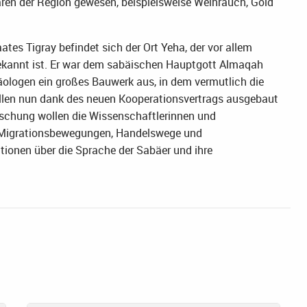
ren der Region gewesen, beispielsweise Weihrauch, Gold
es Tigray befindet sich der Ort Yeha, der vor allem
kannt ist. Er war dem sabäischen Hauptgott Almaqah
ologen ein großes Bauwerk aus, in dem vermutlich die
sollen nun dank des neuen Kooperationsvertrags ausgebaut
schung wollen die Wissenschaftlerinnen und
r Migrationsbewegungen, Handelswege und
ionen über die Sprache der Sabäer und ihre