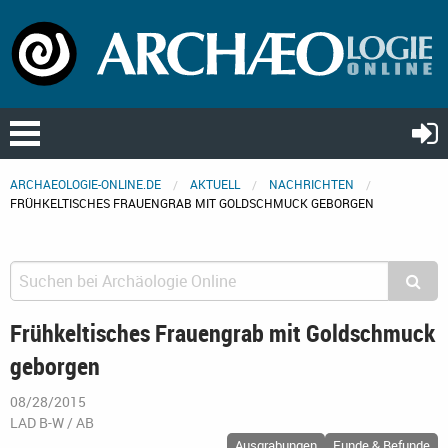
ARCHAEOLOGIE-ONLINE.DE
AKTUELL
NACHRICHTEN
FRÜHKELTISCHES FRAUENGRAB MIT GOLDSCHMUCK GEBORGEN
Frühkeltisches Frauengrab mit Goldschmuck
geborgen
08/28/2015
LAD B-W / AB
Ausgrabungen
Funde & Befunde