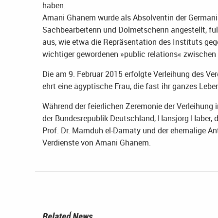
haben.
Amani Ghanem wurde als Absolventin der Germanisti
Sachbearbeiterin und Dolmetscherin angestellt, fül
aus, wie etwa die Repräsentation des Instituts g
wichtiger gewordenen »public relations« zwischen
Die am 9. Februar 2015 erfolgte Verleihung des V
ehrt eine ägyptische Frau, die fast ihr ganzes Lebe
Während der feierlichen Zeremonie der Verleihung 
der Bundesrepublik Deutschland, Hansjörg Haber, d
Prof. Dr. Mamduh el-Damaty und der ehemalige Ant
Verdienste von Amani Ghanem.
Related News