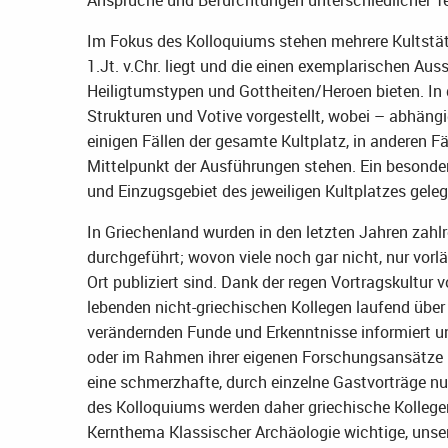
Im Fokus des Kolloquiums stehen mehrere Kultstät
1.Jt. v.Chr. liegt und die einen exemplarischen Au
Heiligtumstypen und Gottheiten/Heroen bieten. I
Strukturen und Votive vorgestellt, wobei – abhäng
einigen Fällen der gesamte Kultplatz, in anderen F
Mittelpunkt der Ausführungen stehen. Ein besonde
und Einzugsgebiet des jeweiligen Kultplatzes geleg
In Griechenland wurden in den letzten Jahren zahlre
durchgeführt; wovon viele noch gar nicht, nur vor
Ort publiziert sind. Dank der regen Vortragskultur 
lebenden nicht-griechischen Kollegen laufend über d
verändernden Funde und Erkenntnisse informiert u
oder im Rahmen ihrer eigenen Forschungsansätze be
eine schmerzhafte, durch einzelne Gastvorträge n
des Kolloquiums werden daher griechische Kollegen
Kernthema Klassischer Archäologie wichtige, unse