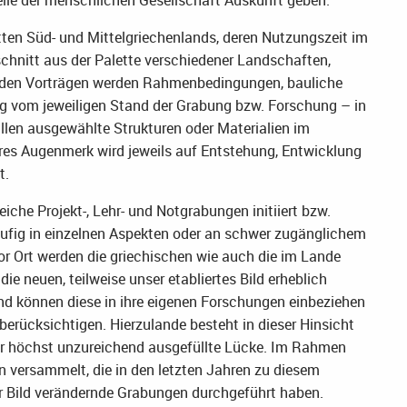
ten Süd- und Mittelgriechenlands, deren Nutzungszeit im
sschnitt aus der Palette verschiedener Landschaften,
n den Vorträgen werden Rahmenbedingungen, bauliche
ig vom jeweiligen Stand der Grabung bzw. Forschung – in
ällen ausgewählte Strukturen oder Materialien im
res Augenmerk wird jeweils auf Entstehung, Entwicklung
t.
iche Projekt-, Lehr- und Notgrabungen initiiert bzw.
läufig in einzelnen Aspekten oder an schwer zugänglichem
vor Ort werden die griechischen wie auch die im Lande
ie neuen, teilweise unser etabliertes Bild erheblich
nd können diese in ihre eigenen Forschungen einbeziehen
rücksichtigen. Hierzulande besteht in dieser Hinsicht
ur höchst unzureichend ausgefüllte Lücke. Im Rahmen
 versammelt, die in den letzten Jahren zu diesem
r Bild verändernde Grabungen durchgeführt haben.