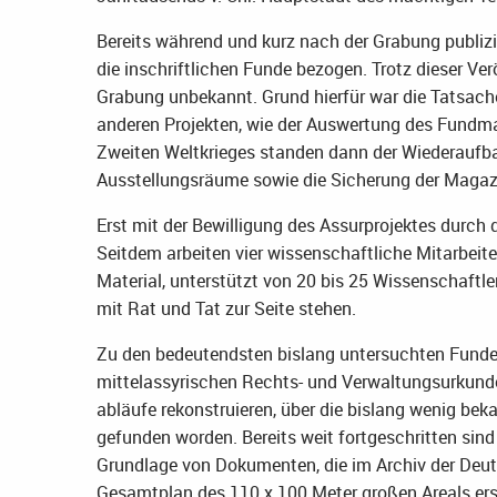
Bereits während und kurz nach der Grabung publizie
die inschriftlichen Funde bezogen. Trotz dieser Ve
Grabung unbekannt. Grund hierfür war die Tatsac
anderen Projekten, wie der Auswertung des Fundma
Zweiten Weltkrieges standen dann der Wiederaufb
Ausstellungsräume sowie die Sicherung der Magaz
Erst mit der Bewilligung des Assurprojektes durc
Seitdem arbeiten vier wissenschaftliche Mitarbei
Material, unterstützt von 20 bis 25 Wissenschaftler
mit Rat und Tat zur Seite stehen.
Zu den bedeutendsten bislang untersuchten Funden z
mittelassyrischen Rechts- und Verwaltungsurkunden
abläufe rekonstruieren, über die bislang wenig bek
gefunden worden. Bereits weit fortgeschritten sind
Grundlage von Dokumenten, die im Archiv der Deut
Gesamtplan des 110 x 100 Meter großen Areals erst