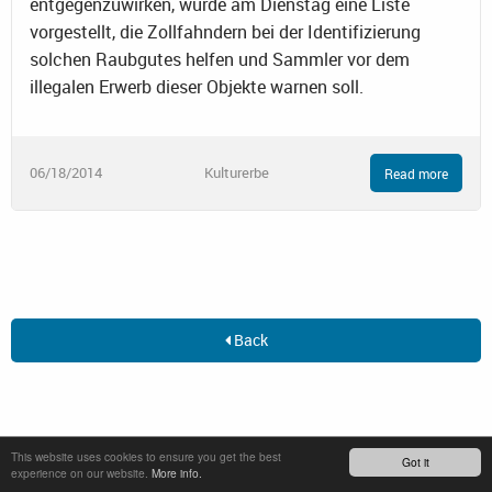
entgegenzuwirken, wurde am Dienstag eine Liste
vorgestellt, die Zollfahndern bei der Identifizierung
solchen Raubgutes helfen und Sammler vor dem
illegalen Erwerb dieser Objekte warnen soll.
06/18/2014
Kulturerbe
Read more
Back
This website uses cookies to ensure you get the best
Got it
experience on our website.
More info.