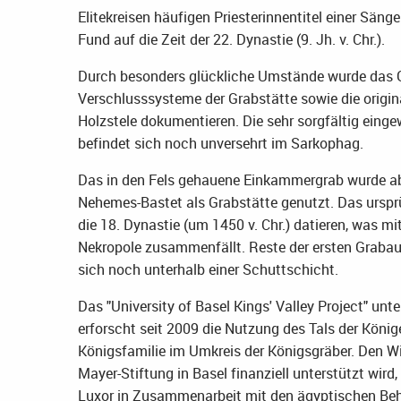
Elitekreisen häufigen Priesterinnentitel einer Sän
Fund auf die Zeit der 22. Dynastie (9. Jh. v. Chr.).
Durch besonders glückliche Umstände wurde das Gr
Verschlusssysteme der Grabstätte sowie die origi
Holzstele dokumentieren. Die sehr sorgfältig eing
befindet sich noch unversehrt im Sarkophag.
Das in den Fels gehauene Einkammergrab wurde abe
Nehemes-Bastet als Grabstätte genutzt. Das urspr
die 18. Dynastie (um 1450 v. Chr.) datieren, was m
Nekropole zusammenfällt. Reste der ersten Grabaus
sich noch unterhalb einer Schuttschicht.
Das "University of Basel Kings' Valley Project" unt
erforscht seit 2009 die Nutzung des Tals der König
Königsfamilie im Umkreis der Königsgräber. Den Wi
Mayer-Stiftung in Basel finanziell unterstützt wird
Luxor in Zusammenarbeit mit den ägyptischen Behö