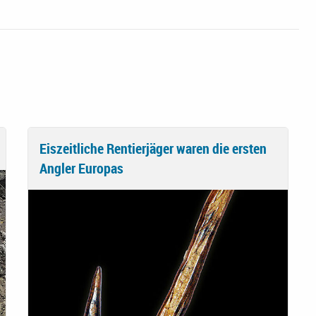
Eiszeitliche Rentierjäger waren die ersten
Angler Europas