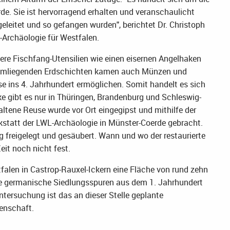
rde. Sie ist hervorragend erhalten und veranschaulicht
 geleitet und so gefangen wurden", berichtet Dr. Christoph
-Archäologie für Westfalen.
ere Fischfang-Utensilien wie einen eisernen Angelhaken
en umliegenden Erdschichten kamen auch Münzen und
e ins 4. Jahrhundert ermöglichen. Somit handelt es sich
ke gibt es nur in Thüringen, Brandenburg und Schleswig-
altene Reuse wurde vor Ort eingegipst und mithilfe der
kstatt der LWL-Archäologie in Münster-Coerde gebracht.
 freigelegt und gesäubert. Wann und wo der restaurierte
Zeit noch nicht fest.
falen in Castrop-Rauxel-Ickern eine Fläche von rund zehn
che germanische Siedlungsspuren aus dem 1. Jahrhundert
 Untersuchung ist das an dieser Stelle geplante
enschaft.