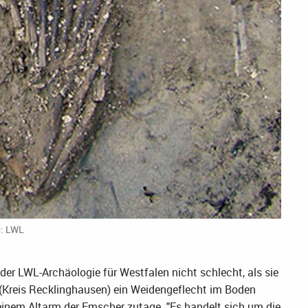
o: LWL
er LWL-Archäologie für Westfalen nicht schlecht, als sie
(Kreis Recklinghausen) ein Weidengeflecht im Boden
einem Altarm der Emscher zutage. "Es handelt sich um die