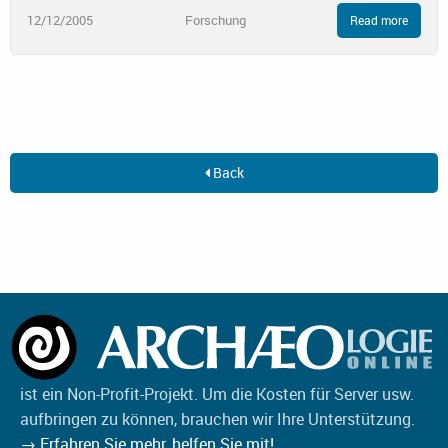
12/12/2005
Forschung
Read more
Back
ist ein Non-Profit-Projekt. Um die Kosten für Server usw.
aufbringen zu können, brauchen wir Ihre Unterstützung.
→ Erfahren Sie mehr, helfen Sie mit!