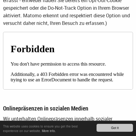
erfasst - entweder haben Sie bereits ein Opt-Out-Cookie
gespeichert oder die Do-Not-Track Option in Ihrem Browser
aktiviert. Matomo erkennt und respektiert diese Option und
versucht daher nicht, Ihren Besuch zu erfassen.)
Onlinepräsenzen in sozialen Medien
Wir unterhalten Onlinepräsenzen innerhalb sozialer
Netzwerke und Plattformen, um mit den dort aktiven
This website uses cookies to ensure you get the best
Got it
experience on our website.
More info.
Kunden, Interessenten und Nutzern kommunizieren und sie