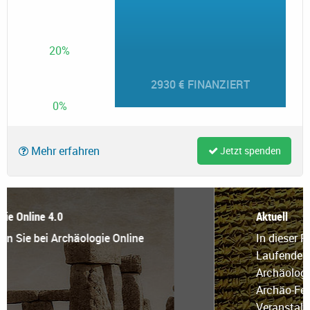
20%
2930 € FINANZIERT
0%
Mehr erfahren
Jetzt spenden
Aktuell
In dieser Rubrik halten wir Sie auf dem
Laufenden - mit Nachrichten aus der
Archäologie, einer Medien-Rundschau,
Archäo-Feeds und aktuellen
Veranstaltungstipps zu sehenswerten