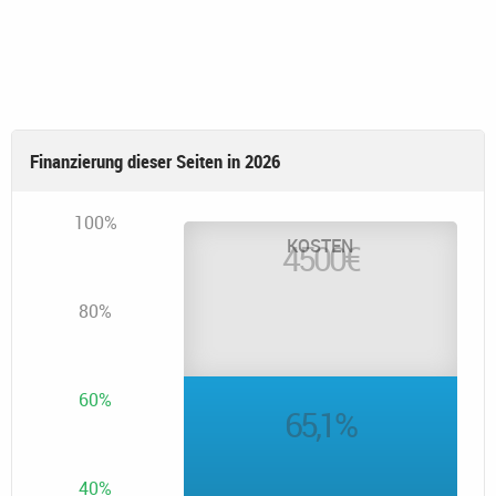
Finanzierung dieser Seiten in 2026
100%
KOSTEN
4500
€
80%
60%
65,1
%
40%