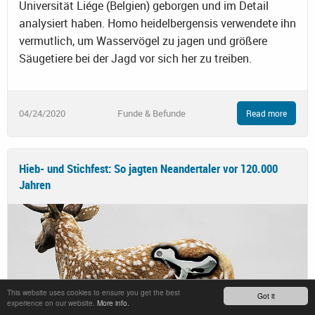
Universität Liége (Belgien) geborgen und im Detail
analysiert haben. Homo heidelbergensis verwendete ihn
vermutlich, um Wasservögel zu jagen und größere
Säugetiere bei der Jagd vor sich her zu treiben.
04/24/2020
Funde & Befunde
Read more
Hieb- und Stichfest: So jagten Neandertaler vor 120.000
Jahren
This website uses cookies to ensure you get the best
Got it
experience on our website.
More info.