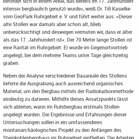
befindet sich in einem Areal, das bereits im 17. Jahrhundert
intensiv bergbaulich genutzt wurde«, weiß Dr. Till Kasielke
vom GeoPark Ruhrgebiet e. V. und führt weiter aus: »Dieser
alte Stollen war damals aber schon alt, blieb
unberücksichtigt und deswegen vermuten wir, dass er älter
als das 17. Jahrhundert ist«. Der 70 Meter lange Stollen ist
eine Rarität im Ruhrgebiet. Er wurde im Gegenortvortrieb
angelegt, bei dem mehrere Teams unter Tage gleichzeitig
graben.
Neben der Analyse verschiedener Bauareale des Stollens
lieferte die Ausgrabung auch ausreichend organisches
Material, um den Bergbau mittels der Radiokarbonmethode
eindeutig zu datieren. Mithilfe dieses Ansatzpunkts lässt
sich ableiten, wann im Ruhrbergbau erstmals Stollen
angelegt wurden. Die Ergebnisse und Erfahrungen dieser
Untersuchungen sollen in ein umfassenderes
montanarchäologisches Projekt zu den Anfängen des
Steinkohlenbergbaus im Ruhrgebiet einfließen. Die Arbeiten