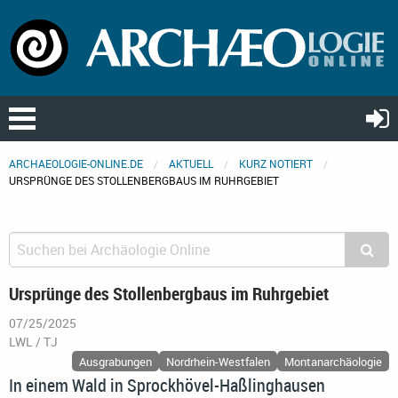
ARCHAEOLOGIE-ONLINE.DE
AKTUELL
KURZ NOTIERT
URSPRÜNGE DES STOLLENBERGBAUS IM RUHRGEBIET
Ursprünge des Stollenbergbaus im Ruhrgebiet
07/25/2025
LWL / TJ
Ausgrabungen
Nordrhein-Westfalen
Montanarchäologie
In einem Wald in Sprockhövel-Haßlinghausen