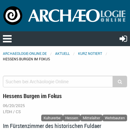
ARCHAEOLOGIE-ONLINE.DE
AKTUELL
KURZ NOTIERT
HESSENS BURGEN IM FOKUS
Hessens Burgen im Fokus
06/20/2025
LfDH / CS
Kulturerbe
Hessen
Mittelalter
Wehrbauten
Im Fürstenzimmer des historischen Fuldaer