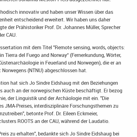
thodisch innovativ und haben unser Wissen über das
nheit entscheidend erweitert. Wir haben uns daher
gte der Prähistoriker Prof. Dr. Johannes Müller, Sprecher
der CAU.
Dissertation mit dem Titel "Remote sensing, words, objects:
in Tierra del Fuego and Norway“ (Fernerkundung, Wörter,
üstenarchäologie in Feuerland und Norwegen), die er an
ät Norwegens (NTNU) abgeschlossen hat.
rtation hat sich Jo Sindre Eidshaug mit den Beziehungen
s auch an der norwegischen Küste beschäftigt. Er bezog
, der Linguistik und der Archäologie mit ein. "Die
es JMA-Preises, interdisziplinäre Forschungsthemen zu
utreiben", betonte Prof. Dr. Eileen Eckmeier,
clusters ROOTS an der CAU, während der Laudatio.
reis zu erhalten", bedankte sich Jo Sindre Eidshaug bei