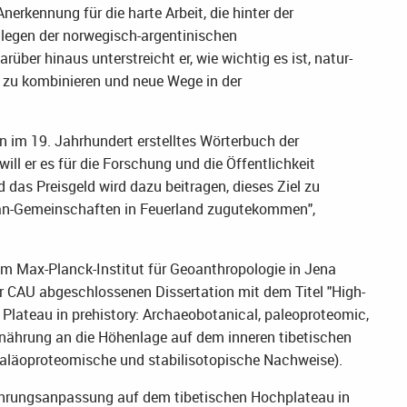
nerkennung für die harte Arbeit, die hinter der
ollegen der norwegisch-argentinischen
ber hinaus unterstreicht er, wie wichtig es ist, natur-
 zu kombinieren und neue Wege in der
in im 19. Jahrhundert erstelltes Wörterbuch der
ill er es für die Forschung und die Öffentlichkeit
 das Preisgeld wird dazu beitragen, dieses Ziel zu
Yagan-Gemeinschaften in Feuerland zugutekommen",
ll am Max-Planck-Institut für Geoanthropologie in Jena
der CAU abgeschlossenen Dissertation mit dem Titel "High-
n Plateau in prehistory: Archaeobotanical, paleoproteomic,
rnährung an die Höhenlage auf dem inneren tibetischen
paläoproteomische und stabilisotopische Nachweise).
Ernährungsanpassung auf dem tibetischen Hochplateau in