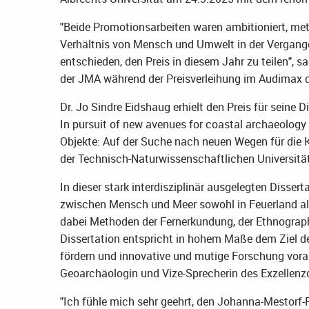
"Beide Promotionsarbeiten waren ambitioniert, me
Verhältnis von Mensch und Umwelt in der Vergange
entschieden, den Preis in diesem Jahr zu teilen", sa
der JMA während der Preisverleihung im Audimax 
Dr. Jo Sindre Eidshaug erhielt den Preis für seine 
In pursuit of new avenues for coastal archaeology 
Objekte: Auf der Suche nach neuen Wegen für die K
der Technisch-Naturwissenschaftlichen Universit
In dieser stark interdisziplinär ausgelegten Disse
zwischen Mensch und Meer sowohl in Feuerland al
dabei Methoden der Fernerkundung, der Ethnographie
Dissertation entspricht in hohem Maße dem Ziel d
fördern und innovative und mutige Forschung voranz
Geoarchäologin und Vize-Sprecherin des Exzellenz
"Ich fühle mich sehr geehrt, den Johanna-Mestorf-P