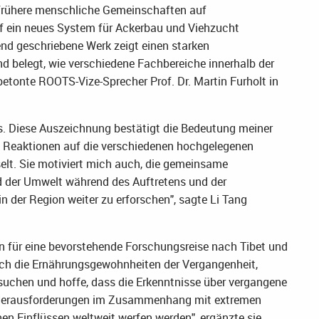
e frühere menschliche Gemeinschaften auf
f ein neues System für Ackerbau und Viehzucht
nd geschriebene Werk zeigt einen starken
d belegt, wie verschiedene Fachbereiche innerhalb der
 betonte ROOTS-Vize-Sprecher Prof. Dr. Martin Furholt in
ses. Diese Auszeichnung bestätigt die Bedeutung meiner
en Reaktionen auf die verschiedenen hochgelegenen
elt. Sie motiviert mich auch, die gemeinsame
 der Umwelt während des Auftretens und der
n der Region weiter zu erforschen", sagte Li Tang
rin für eine bevorstehende Forschungsreise nach Tibet und
 ich die Ernährungsgewohnheiten der Vergangenheit,
rsuchen und hoffe, dass die Erkenntnisse über vergangene
e Herausforderungen im Zusammenhang mit extremen
 Einflüssen weltweit werfen werden", ergänzte sie.