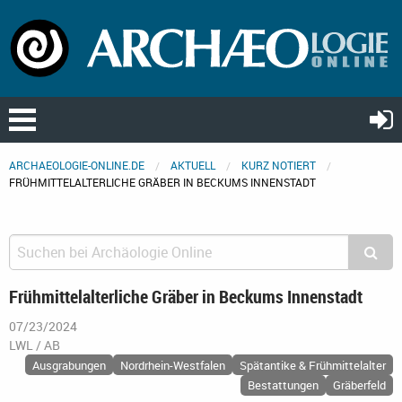
ARCHAEOLOGIE-ONLINE.DE
AKTUELL
KURZ NOTIERT
FRÜHMITTELALTERLICHE GRÄBER IN BECKUMS INNENSTADT
Frühmittelalterliche Gräber in Beckums Innenstadt
07/23/2024
LWL / AB
Ausgrabungen
Nordrhein-Westfalen
Spätantike & Frühmittelalter
Bestattungen
Gräberfeld