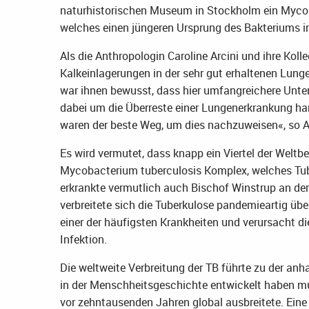
naturhistorischen Museum in Stockholm ein Mycob
welches einen jüngeren Ursprung des Bakteriums 
Als die Anthropologin Caroline Arcini und ihre K
Kalkeinlagerungen in der sehr gut erhaltenen Lun
war ihnen bewusst, dass hier umfangreichere Unte
dabei um die Überreste einer Lungenerkrankung ha
waren der beste Weg, um dies nachzuweisen«, so Ar
Es wird vermutet, dass knapp ein Viertel der Weltb
Mycobacterium tuberculosis Komplex, welches Tube
erkrankte vermutlich auch Bischof Winstrup an de
verbreitete sich die Tuberkulose pandemieartig übe
einer der häufigsten Krankheiten und verursacht die
Infektion.
Die weltweite Verbreitung der TB führte zu der an
in der Menschheitsgeschichte entwickelt haben m
vor zehntausenden Jahren global ausbreitete. Eine 