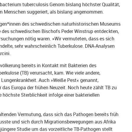
acterium tuberculosis Genom bislang höchster Qualität,
im Menschen suggeriert, als bislang angenommen.
ollegen*innen des schwedischen naturhistorischen Museums
ge des schwedischen Bischofs Peder Winstrup entdeckten,
rsuchungen nötig waren. »Wir vermuteten, dass es sich
ndelte, sehr wahrscheinlich Tuberkulose. DNA-Analysen
cini.
evölkerung bereits in Kontakt mit Bakterien des
rkulose (TB) verursacht, kam. Wie viele andere,
r Lungenkrankheit. Auch »Weiße Pest« genannt,
r das Europa der frühen Neuzeit. Noch heute zählt TB zu
 höchste Sterblichkeit infolge einer bakteriellen
haltenden Vermutung, dass sich das Pathogen bereits früh
usste und sich durch Migrationsbewegungen aus Afrika
jüngere Studie um das vorzeitliche TB-Pathogen stellt