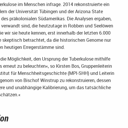
rkulose im Menschen infrage. 2014 rekonstruierte ein
rn der Universität Tübingen und der Arizona State
it des präkolonialen Südamerikas. Die Analysen ergaben,
n verwandt sind, die heutzutage in Robben und Seelöwen
 wir sie heute kennen, erst innerhalb der letzten 6.000
 skeptisch betrachtet, da die historischen Genome nur
en heutigen Erregerstämme sind.
ie Möglichkeit, den Ursprung der Tuberkulose mithilfe
s erneut zu beleuchten«, so Kirsten Bos, Gruppenleiterin
titut für Menschheitsgeschichte (MPI-SHH) und Leiterin
segenom von Bischof Winstrup zu rekonstruieren, dessen
ere und unabhängige Kalibrierung, um das tatsächliche
 schätzen.«
ion