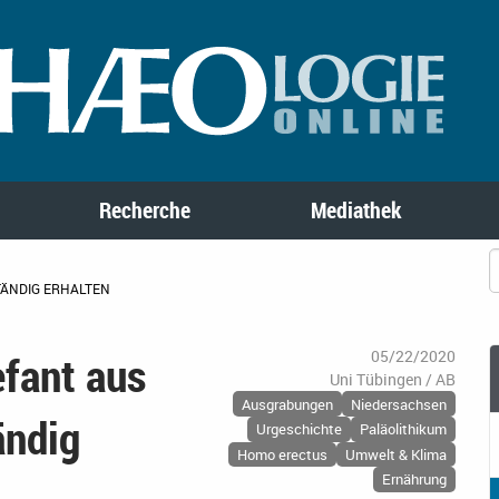
Recherche
Mediathek
TÄNDIG ERHALTEN
efant aus
05/22/2020
Uni Tübingen / AB
Ausgrabungen
Niedersachsen
ändig
Urgeschichte
Paläolithikum
Homo erectus
Umwelt & Klima
Ernährung