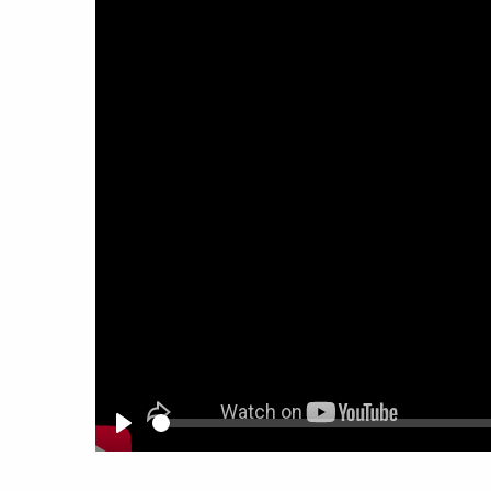
Seek
Play