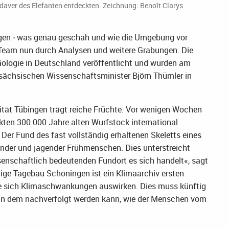
aver des Elefanten entdeckten. Zeichnung: Benoît Clarys
gen ‒ was genau geschah und wie die Umgebung vor
 Team nun durch Analysen und weitere Grabungen. Die
ologie in Deutschland veröffentlicht und wurden am
rsächsischen Wissenschaftsminister Björn Thümler in
ität Tübingen trägt reiche Früchte. Vor wenigen Wochen
kten 300.000 Jahre alten Wurfstock international
Der Fund des fast vollständig erhaltenen Skeletts eines
nder und jagender Frühmenschen. Dies unterstreicht
enschaftlich bedeutenden Fundort es sich handelt«, sagt
ige Tagebau Schöningen ist ein Klimaarchiv ersten
wie sich Klimaschwankungen auswirken. Dies muss künftig
, an dem nachverfolgt werden kann, wie der Menschen vom