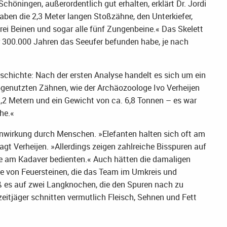
Schöningen, außerordentlich gut erhalten, erklärt Dr. Jordi
aben die 2,3 Meter langen Stoßzähne, den Unterkiefer,
ei Beinen und sogar alle fünf Zungenbeine.« Das Skelett
or 300.000 Jahren das Seeufer befunden habe, je nach
schichte: Nach der ersten Analyse handelt es sich um ein
abgenutzten Zähnen, wie der Archäozoologe Ivo Verheijen
 3,2 Metern und ein Gewicht von ca. 6,8 Tonnen – es war
he.«
inwirkung durch Menschen. »Elefanten halten sich oft am
agt Verheijen. »Allerdings zeigen zahlreiche Bisspuren auf
e am Kadaver bedienten.« Auch hätten die damaligen
se von Feuersteinen, die das Team im Umkreis und
 es auf zwei Langknochen, die den Spuren nach zu
zeitjäger schnitten vermutlich Fleisch, Sehnen und Fett