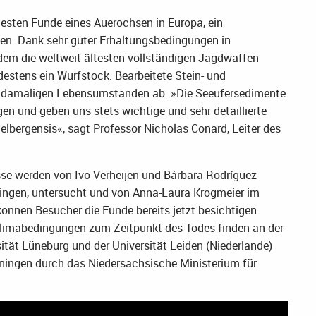
esten Funde eines Auerochsen in Europa, ein
en. Dank sehr guter Erhaltungsbedingungen in
em die weltweit ältesten vollständigen Jagdwaffen
estens ein Wurfstock. Bearbeitete Stein- und
 damaligen Lebensumständen ab. »Die Seeufersedimente
n und geben uns stets wichtige und sehr detaillierte
delbergensis«, sagt Professor Nicholas Conard, Leiter des
sse werden von Ivo Verheijen und Bárbara Rodríguez
ingen, untersucht und von Anna-Laura Krogmeier im
nnen Besucher die Funde bereits jetzt besichtigen.
 Klimabedingungen zum Zeitpunkt des Todes finden an der
ität Lüneburg und der Universität Leiden (Niederlande)
öningen durch das Niedersächsische Ministerium für