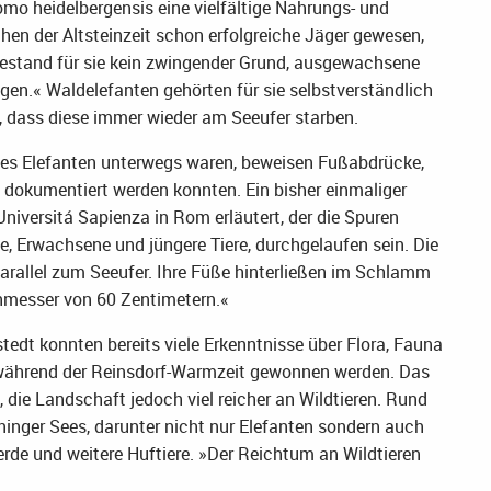
mo heidelbergensis eine vielfältige Nahrungs- und
hen der Altsteinzeit schon erfolgreiche Jäger gewesen,
bestand für sie kein zwingender Grund, ausgewachsene
ngen.« Waldelefanten gehörten für sie selbstverständlich
, dass diese immer wieder am Seeufer starben.
es Elefanten unterwegs waren, beweisen Fußabdrücke,
t dokumentiert werden konnten. Ein bisher einmaliger
niversitá Sapienza in Rom erläutert, der die Spuren
de, Erwachsene und jüngere Tiere, durchgelaufen sein. Die
arallel zum Seeufer. Ihre Füße hinterließen im Schlamm
hmesser von 60 Zentimetern.«
edt konnten bereits viele Erkenntnisse über Flora, Fauna
während der Reinsdorf-Warmzeit gewonnen werden. Das
 die Landschaft jedoch viel reicher an Wildtieren. Rund
nger Sees, darunter nicht nur Elefanten sondern auch
rde und weitere Huftiere. »Der Reichtum an Wildtieren