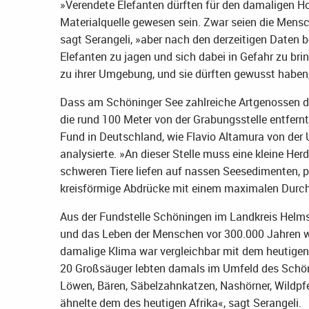
»Verendete Elefanten dürften für den damaligen Ho
Materialquelle gewesen sein. Zwar seien die Mensc
sagt Serangeli, »aber nach den derzeitigen Daten 
Elefanten zu jagen und sich dabei in Gefahr zu bri
zu ihrer Umgebung, und sie dürften gewusst haben
Dass am Schöninger See zahlreiche Artgenossen d
die rund 100 Meter von der Grabungsstelle entfern
Fund in Deutschland, wie Flavio Altamura von der U
analysierte. »An dieser Stelle muss eine kleine Her
schweren Tiere liefen auf nassen Seesedimenten, p
kreisförmige Abdrücke mit einem maximalen Durc
Aus der Fundstelle Schöningen im Landkreis Helmst
und das Leben der Menschen vor 300.000 Jahren 
damalige Klima war vergleichbar mit dem heutigen,
20 Großsäuger lebten damals im Umfeld des Schöni
Löwen, Bären, Säbelzahnkatzen, Nashörner, Wildpfe
ähnelte dem des heutigen Afrika«, sagt Serangeli.