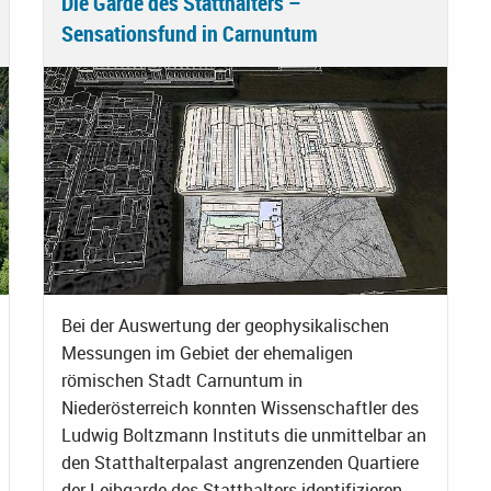
Die Garde des Statthalters –
Sensationsfund in Carnuntum
Bei der Auswertung der geophysikalischen
Messungen im Gebiet der ehemaligen
römischen Stadt Carnuntum in
Niederösterreich konnten Wissenschaftler des
Ludwig Boltzmann Instituts die unmittelbar an
den Statthalterpalast angrenzenden Quartiere
der Leibgarde des Statthalters identifizieren -