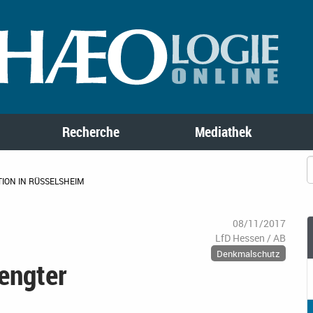
Recherche
Mediathek
ION IN RÜSSELSHEIM
08/11/2017
LfD Hessen / AB
Denkmalschutz
engter