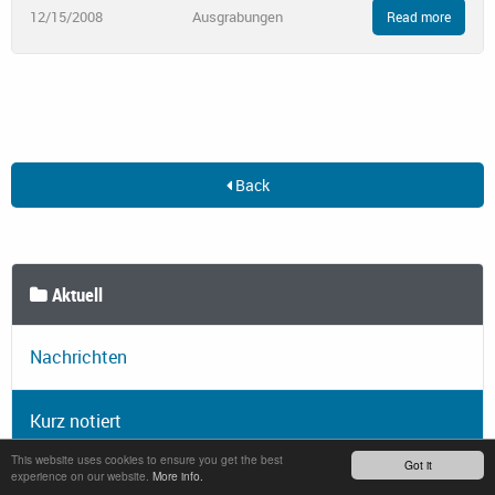
12/15/2008
Ausgrabungen
Read more
Back
Aktuell
Nachrichten
Kurz notiert
This website uses cookies to ensure you get the best
Got it
experience on our website.
More info.
Feeds