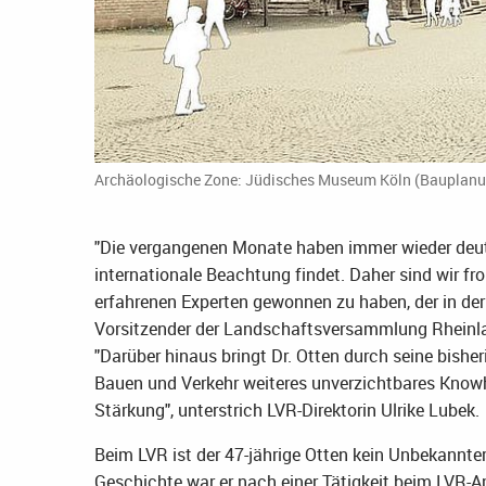
Archäologische Zone: Jüdisches Museum Köln (Bauplanun
"Die vergangenen Monate haben immer wieder deutl
internationale Beachtung findet. Daher sind wir fro
erfahrenen Experten gewonnen zu haben, der in der 
Vorsitzender der Landschaftsversammlung Rheinl
"Darüber hinaus bringt Dr. Otten durch seine bisher
Bauen und Verkehr weiteres unverzichtbares Knowho
Stärkung", unterstrich LVR-Direktorin Ulrike Lubek.
Beim LVR ist der 47-jährige Otten kein Unbekannte
Geschichte war er nach einer Tätigkeit beim LVR-