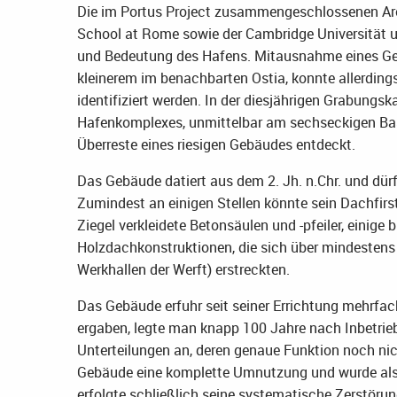
Die im Portus Project zusammengeschlossenen Arc
School at Rome sowie der Cambridge Universität un
und Bedeutung des Hafens. Mitausnahme eines Ge
kleinerem im benachbarten Ostia, konnte allerding
identifiziert werden. In der diesjährigen Grabun
Hafenkomplexes, unmittelbar am sechseckigen Bas
Überreste eines riesigen Gebäudes entdeckt.
Das Gebäude datiert aus dem 2. Jh. n.Chr. und dür
Zumindest an einigen Stellen könnte sein Dachfirst
Ziegel verkleidete Betonsäulen und -pfeiler, einige 
Holzdachkonstruktionen, die sich über mindestens 
Werkhallen der Werft) erstreckten.
Das Gebäude erfuhr seit seiner Errichtung mehr
ergaben, legte man knapp 100 Jahre nach Inbetrie
Unterteilungen an, deren genaue Funktion noch nich
Gebäude eine komplette Umnutzung und wurde als G
erfolgte schließlich seine systematische Zerstör