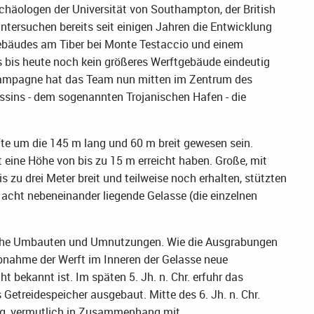
häologen der Universität von Southampton, der British
tersuchen bereits seit einigen Jahren die Entwicklung
bäudes am Tiber bei Monte Testaccio und einem
s bis heute noch kein größeres Werftgebäude eindeutig
gskampagne hat das Team nun mitten im Zentrum des
sins - dem sogenannten Trojanischen Hafen - die
fte um die 145 m lang und 60 m breit gewesen sein.
 eine Höhe von bis zu 15 m erreicht haben. Große, mit
bis zu drei Meter breit und teilweise noch erhalten, stützten
acht nebeneinander liegende Gelasse (die einzelnen
fache Umbauten und Umnutzungen. Wie die Ausgrabungen
bnahme der Werft im Inneren der Gelasse neue
t bekannt ist. Im späten 5. Jh. n. Chr. erfuhr das
etreidespeicher ausgebaut. Mitte des 6. Jh. n. Chr.
ung, vermutlich in Zusammenhang mit