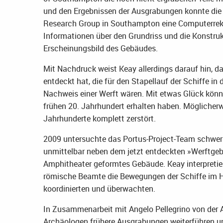
und den Ergebnissen der Ausgrabungen konnte die 
Research Group in Southampton eine Computerrekon
Informationen über den Grundriss und die Konstrukt
Erscheinungsbild des Gebäudes.
Mit Nachdruck weist Keay allerdings darauf hin, d
entdeckt hat, die für den Stapellauf der Schiffe i
Nachweis einer Werft wären. Mit etwas Glück könn
frühen 20. Jahrhundert erhalten haben. Möglicher
Jahrhunderte komplett zerstört.
2009 untersuchte das Portus-Project-Team schwerp
unmittelbar neben dem jetzt entdeckten »Werftgebä
Amphitheater geformtes Gebäude. Keay interpretie
römische Beamte die Bewegungen der Schiffe im 
koordinierten und überwachten.
In Zusammenarbeit mit Angelo Pellegrino von der 
Archäologen frühere Ausgrabungen weiterführen un