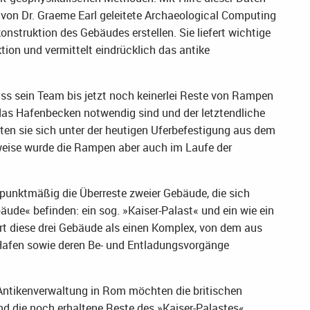
von Dr. Graeme Earl geleitete Archaeological Computing
struktion des Gebäudes erstellen. Sie liefert wichtige
ion und vermittelt eindrücklich das antike
ass sein Team bis jetzt noch keinerlei Reste von Rampen
n das Hafenbecken notwendig sind und der letztendliche
ten sie sich unter der heutigen Uferbefestigung aus dem
weise wurde die Rampen aber auch im Laufe der
unktmäßig die Überreste zweier Gebäude, die sich
ude« befinden: ein sog. »Kaiser-Palast« und ein wie ein
rt diese drei Gebäude als einen Komplex, von dem aus
Hafen sowie deren Be- und Entladungsvorgänge
Antikenverwaltung in Rom möchten die britischen
d die noch erhaltene Reste des »Kaiser-Palastes«