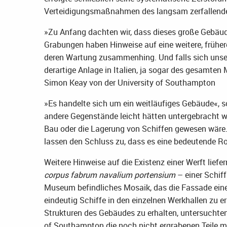
Verteidigungsmaßnahmen des langsam zerfallend
»Zu Anfang dachten wir, dass dieses große Gebäude
Grabungen haben Hinweise auf eine weitere, frühe
deren Wartung zusammenhing. Und falls sich unser
derartige Anlage in Italien, ja sogar des gesamten 
Simon Keay von der University of Southampton
»Es handelte sich um ein weitläufiges Gebäude«, s
andere Gegenstände leicht hätten untergebracht w
Bau oder die Lagerung von Schiffen gewesen wäre.
lassen den Schluss zu, dass es eine bedeutende Ro
Weitere Hinweise auf die Existenz einer Werft liefe
corpus fabrum navalium portensium
– einer Schiff
Museum befindliches Mosaik, das die Fassade eine
eindeutig Schiffe in den einzelnen Werkhallen zu 
Strukturen des Gebäudes zu erhalten, untersuchte
of Southampton die noch nicht ergrabenen Teile m