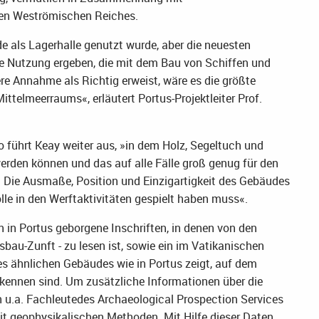
en Weströmischen Reiches.
 als Lagerhalle genutzt wurde, aber die neuesten
re Nutzung ergeben, die mit dem Bau von Schiffen und
e Annahme als Richtig erweist, wäre es die größte
Mittelmeerraums«, erläutert Portus-Projektleiter Prof.
o führt Keay weiter aus, »in dem Holz, Segeltuch und
erden können und das auf alle Fälle groß genug für den
 Die Ausmaße, Position und Einzigartigkeit des Gebäudes
lle in den Werftaktivitäten gespielt haben muss«.
rn in Portus geborgene Inschriften, in denen von den
sbau-Zunft - zu lesen ist, sowie ein im Vatikanischen
s ähnlichen Gebäudes wie in Portus zeigt, auf dem
erkennen sind. Um zusätzliche Informationen über die
n u.a. Fachleutedes Archaeological Prospection Services
it geophysikalischen Methoden. Mit Hilfe dieser Daten