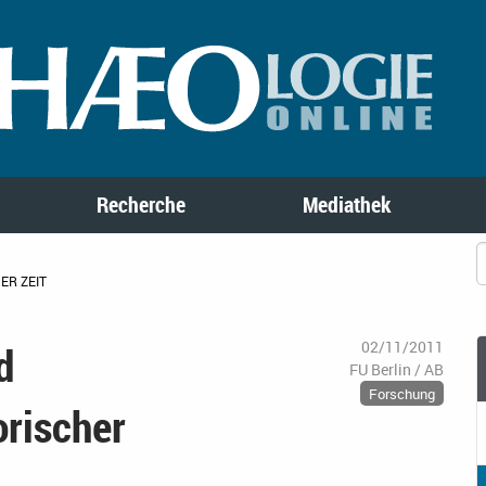
Recherche
Mediathek
R ZEIT
d
02/11/2011
FU Berlin / AB
Forschung
orischer